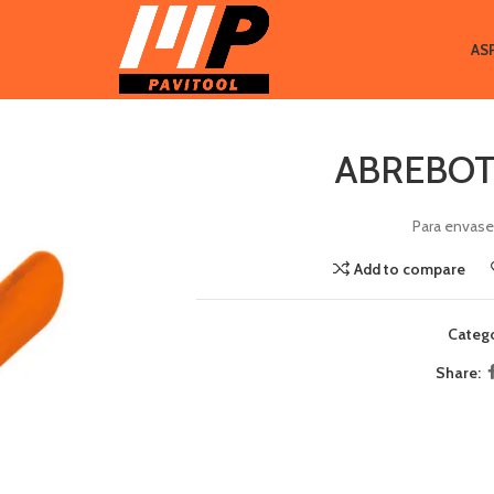
AS
ABREBOT
Para envase
Add to compare
Catego
Share: